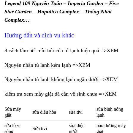
Legend 109 Nguyễn Tuân
–
Imperia Garden
–
Five
Star Garden
–
Hapulico Complex
–
Thống Nhất
Complex…
Hướng dẫn và dịch vụ khác
8 cách làm hết mùi hôi của tủ lạnh hiệu quả =>XEM
Nguyên nhân tủ lạnh kém lạnh =>XEM
Nguyên nhân tủ lạnh không lạnh ngăn dưới =>XEM
kiểm tra xem máy giặt đã cần vệ sinh chưa =>XEM
Sửa máy
sửa bình nóng
sửa điều hòa
sửa tivi
giặt
lạnh
sửa lò vi
sửa điện
bảo dưỡng máy
Sửa tivi
sóng
nước
giặt