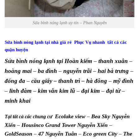
Sửa bình nóng lạnh uy tín – Phan Nguyên
Sửa bình nóng lạnh tại nhà giá rẻ Phục Vụ nhanh tất cả các
quận huyện
Sửa bình nóng lạnh tại Hoàn kiếm
–
thanh xuân
–
hoàng mai
–
ba đình
–
nguyễn trãi
–
hai bà trưng
–
đống đa
–
cầu giấy – thanh trì – hà đông
–
mỹ đình
–
linh đàm
–
kim văn kim lũ
–
đại kim
–
đại từ
–
minh khai
Ecolake view
–
Bea Sky Nguyễn
Tại tất cả các chung cư
Xiển
–
Housinco Grand Tower Nguyễn Xiển
–
GoldSeason
–
47 Nguyễn Tuân
–
Eco green City
–
The