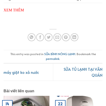
XEM THÊM
This entry was posted in
SỬA BÌNH NÓNG LẠNH
. Bookmark the
permalink
.
SỬA TỦ LẠNH TẠI VĂN
máy giặt ko xả nước
QUÁN
Bài viết liên quan
14
22