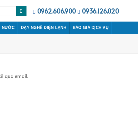
0962.606.900
0936.126.020
N NƯỚC
DẠY NGHỀ ĐIỆN LẠNH
BÁO GIÁ DỊCH VỤ
i qua email.