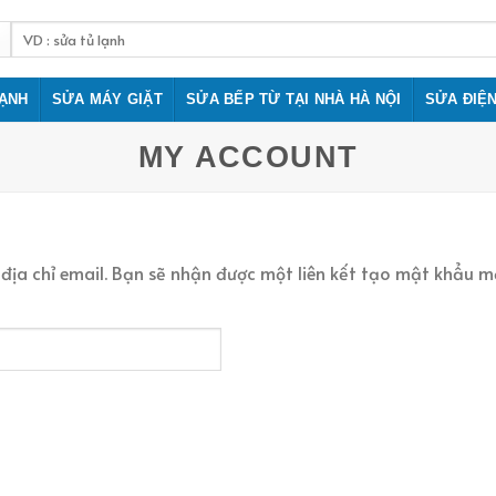
Tìm
kiếm:
LẠNH
SỬA MÁY GIẶT
SỬA BẾP TỪ TẠI NHÀ HÀ NỘI
SỬA ĐIỆ
MY ACCOUNT
a chỉ email. Bạn sẽ nhận được một liên kết tạo mật khẩu mớ