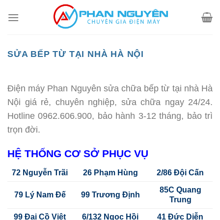
Skip
to
content
SỬA BẾP TỪ TẠI NHÀ HÀ NỘI
Điện máy Phan Nguyên sửa chữa bếp từ tại nhà Hà
Nội giá rẻ, chuyên nghiệp, sửa chữa ngay 24/24.
Hotline 0962.606.900, bảo hành 3-12 tháng, bảo trì
trọn đời.
HỆ THỐNG CƠ SỞ PHỤC VỤ
72 Nguyễn Trãi
26 Phạm Hùng
2/86 Đội Cấn
85C Quang
79 Lý Nam Đế
99 Trương Định
Trung
99 Đại Cồ Việt
6/132 Ngọc Hồi
41 Đức Diễn