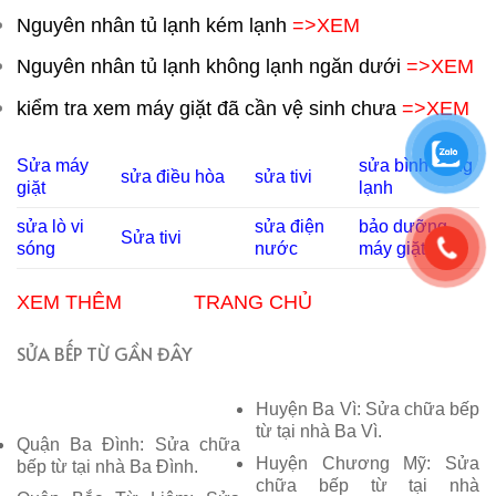
Nguyên nhân tủ lạnh kém lạnh
=>XEM
Nguyên nhân tủ lạnh không lạnh ngăn dưới
=>XEM
kiểm tra xem máy giặt đã cần vệ sinh chưa
=>XEM
Sửa máy
sửa bình nóng
sửa điều hòa
sửa tivi
giặt
lạnh
sửa lò vi
sửa điện
bảo dưỡng
Sửa tivi
sóng
nước
máy giặt
XEM THÊM
TRANG CHỦ
SỬA BẾP TỪ GẦN ĐÂY
Huyện Ba Vì: Sửa chữa bếp
từ tại nhà Ba Vì.
Quận Ba Đình: Sửa chữa
Huyện Chương Mỹ: Sửa
bếp từ tại nhà Ba Đình.
chữa bếp từ tại nhà