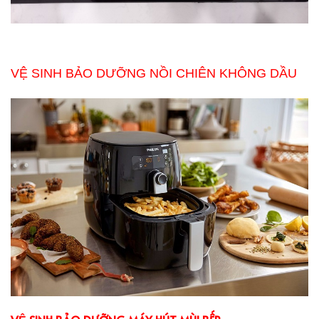
VỆ SINH BẢO DƯỠNG NỒI CHIÊN KHÔNG DẦU