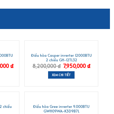
-3%
8000BTU
Điều hòa Casper inverter 12000BTU
2 chiều GH-12TL32
,000
₫
8,200,000
₫
7,950,000
₫
XEM CHI TIẾT
-2%
2 chiều
Điều hòa Gree inverter 9.000BTU
GWH09WA-K3D9B7L