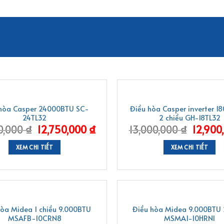
-1%
hòa Casper 24000BTU SC-
Điều hòa Casper inverter 1
24TL32
2 chiều GH-18TL32
0,000
₫
12,750,000
₫
13,000,000
₫
12,900
XEM CHI TIẾT
XEM CHI TIẾT
-3%
hòa Midea 1 chiều 9.000BTU
Điều hòa Midea 9.000BTU 
MSAFB-10CRN8
MSMA1-10HRN1