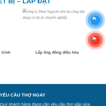
T BỊ – LẮP ĐẶT
 trình
Lắp ống đồng điều hòa
YÊU CẦU THỢ NGAY
Quý khách hàng đang cần yêu cầu thợ gấp sửa