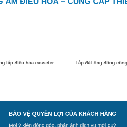
 ÂM ĐIỀU HÒA – CUNG CẤP THIẾ
ng lắp điều hòa casseter
Lắp đặt ống đồng công
BẢO VỆ QUYỀN LỢI CỦA KHÁCH HÀNG
Mọi ý kiến đóng góp, phản ánh dịch vụ mời quý