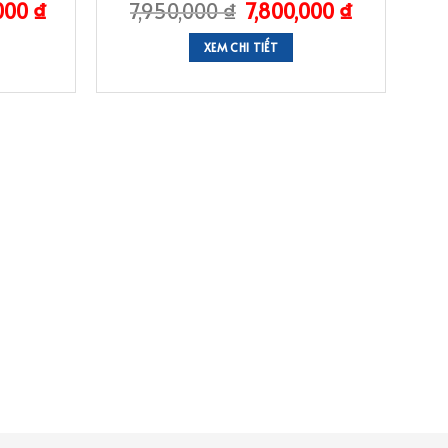
,000
₫
7,950,000
₫
7,800,000
₫
XEM CHI TIẾT