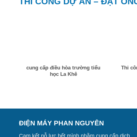
THI CÔNG DỰ ÁN – ĐẶT ỐNG
cung cấp điều hòa trường tiểu
Thi cô
học La Khê
ĐIỆN MÁY PHAN NGUYÊN
Cam kết nỗ lực hết mình nhằm cung cấp dịch