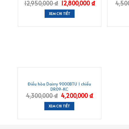
12,950,000
₫
12,800,000
₫
4,50
XEM CHI TIẾT
-2%
Điều hòa Dairry 9000BTU 1 chiều
DR09-KC
4,300,000
₫
4,200,000
₫
XEM CHI TIẾT