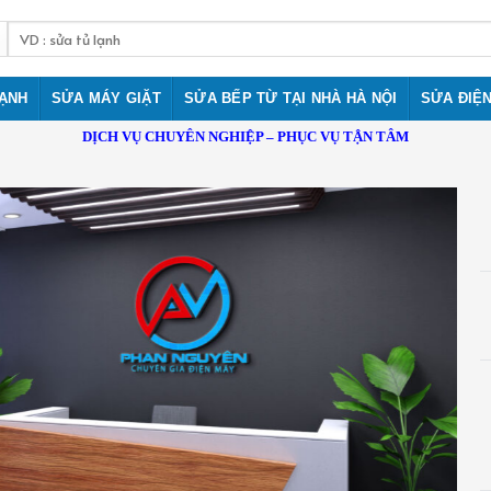
Tìm
kiếm:
LẠNH
SỬA MÁY GIẶT
SỬA BẾP TỪ TẠI NHÀ HÀ NỘI
SỬA ĐIỆ
DỊCH VỤ CHUYÊN NGHIỆP – PHỤC VỤ TẬN TÂM