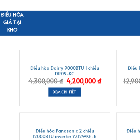
ĐIỀU HÒA
GIÁ TẠI
KHO
-2%
-1%
Điều hòa Dairry 9000BTU 1 chiều
Điều 
DR09-KC
4,300,000
₫
4,200,000
₫
12,90
XEM CHI TIẾT
-1%
-3%
Điều hòa Panasonic 2 chiều
Điều 
12000BTU inverter YZ12WKH-8