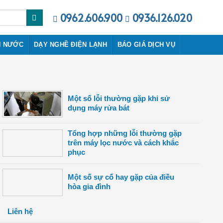
0962.606.900
0936.126.020
N NƯỚC
DẠY NGHỀ ĐIỆN LẠNH
BÁO GIÁ DỊCH VỤ
một số lỗi thường gặp khi sử
dụng máy rửa bát
tổng hợp những lỗi thường gặp
trên máy lọc nước và cách khắc
phục
một số sự cố hay gặp của điều
hòa gia đình
liên hệ