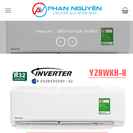
Skip
to
content
Trang chủ
/
ĐIỀU HÒA GIÁ TẠI KHO
-2%