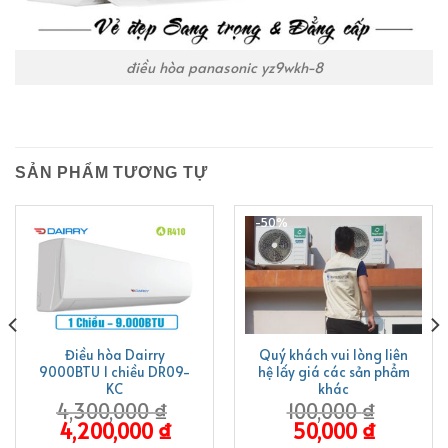
điều hòa panasonic yz9wkh-8
SẢN PHẨM TƯƠNG TỰ
-2%
-50%
Điều hòa Dairry
Quý khách vui lòng liên
9000BTU 1 chiều DR09-
hệ lấy giá các sản phẩm
KC
khác
4,300,000
₫
100,000
₫
4,200,000
₫
50,000
₫