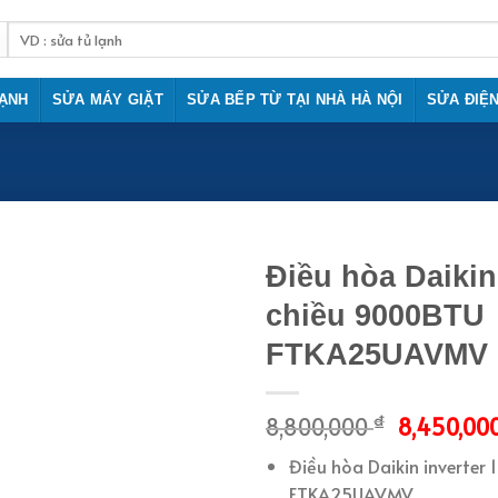
Tìm
kiếm:
LẠNH
SỬA MÁY GIẶT
SỬA BẾP TỪ TẠI NHÀ HÀ NỘI
SỬA ĐIỆ
Điều hòa Daikin
chiều 9000BTU
FTKA25UAVMV
₫
8,800,000
8,450,00
Điều hòa Daikin inverter
FTKA25UAVMV