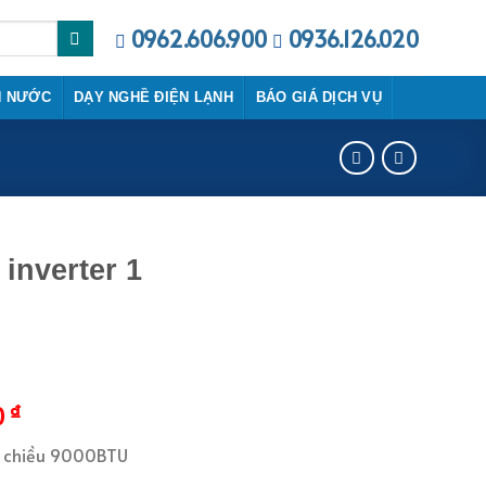
0962.606.900
0936.126.020
N NƯỚC
DẠY NGHỀ ĐIỆN LẠNH
BÁO GIÁ DỊCH VỤ
 inverter 1
₫
0
 1 chiều 9000BTU