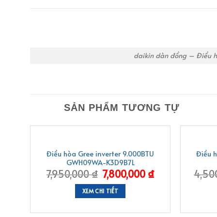
daikin dàn đồng – Điều 
SẢN PHẨM TƯƠNG TỰ
-2%
-3%
ều
Điều hòa Gree inverter 9.000BTU
Điều 
GWH09WA-K3D9B7L
₫
7,950,000
₫
7,800,000
₫
4,50
XEM CHI TIẾT