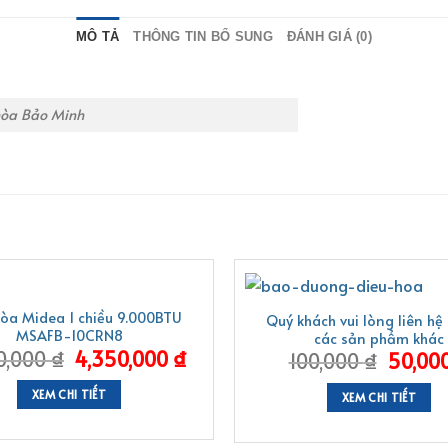
MÔ TẢ
THÔNG TIN BỔ SUNG
ĐÁNH GIÁ (0)
hòa Bảo Minh
-50%
hòa Midea 1 chiều 9.000BTU
Quý khách vui lòng liên hệ 
MSAFB-10CRN8
các sản phẩm khác
0,000
₫
4,350,000
₫
100,000
₫
50,00
XEM CHI TIẾT
XEM CHI TIẾT