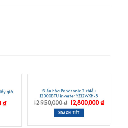
-1%
Điều hòa Panasonic 2 chiều
lấy giá
12000BTU inverter YZ12WKH-8
12,950,000
₫
12,800,000
₫
0
₫
XEM CHI TIẾT