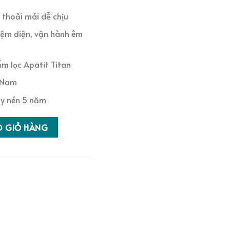
 thoải mái dễ chịu
kiệm điện, vận hành êm
ấm lọc Apatit Titan
t Nam
y nén 5 năm
hiều 9000BTU FTKA25UAVMV số lượng
O GIỎ HÀNG