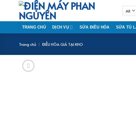
Skip
to
content
TRANG CHỦ
DỊCH VỤ
SỬA ĐIỀU HÒA
SỬA TỦ 
Trang chủ
/
ĐIỀU HÒA GIÁ TẠI KHO
-4%