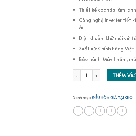
Thiết kế coanda làm lạnh
Công nghệ Inverter tiết 
ái
Diệt khuẩn, khử mùi với t
Xuất xứ: Chính hãng Việ
Bảo hành: Máy 1 năm, má
Điều hòa Daikin inverter 1 c
THÊM VÀ
Danh mục:
ĐIỀU HÒA GIÁ TẠI KHO