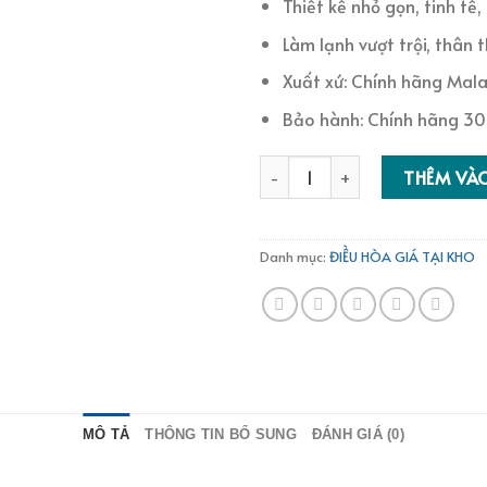
Thiết kế nhỏ gọn, tinh tế
Làm lạnh vượt trội, thân 
Xuất xứ: Chính hãng Mala
Bảo hành: Chính hãng 30
Điều hòa Funiki 9.000BTU SH
THÊM VÀ
Danh mục:
ĐIỀU HÒA GIÁ TẠI KHO
MÔ TẢ
THÔNG TIN BỔ SUNG
ĐÁNH GIÁ (0)