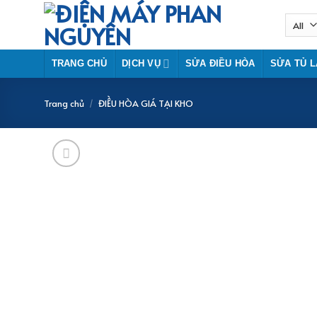
Skip
to
content
TRANG CHỦ
DỊCH VỤ
SỬA ĐIỀU HÒA
SỬA TỦ 
Trang chủ
/
ĐIỀU HÒA GIÁ TẠI KHO
-3%