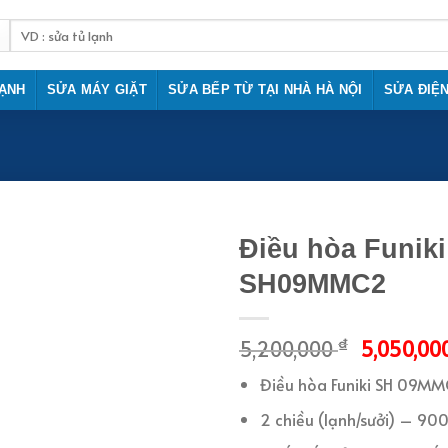
Tìm
kiếm:
LẠNH
SỬA MÁY GIẶT
SỬA BẾP TỪ TẠI NHÀ HÀ NỘI
SỬA ĐIỆ
Điều hòa Funik
SH09MMC2
₫
5,200,000
5,050,00
Điều hòa Funiki SH 09M
2 chiều (lạnh/sưởi) – 9