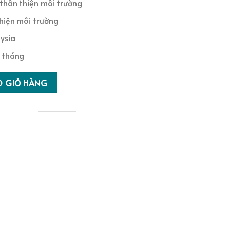
, thân thiện môi trường
thiện môi trường
ysia
 tháng
09MMC2 số lượng
O GIỎ HÀNG