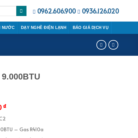
0962.606.900
0936.126.020
N NƯỚC
DẠY NGHỀ ĐIỆN LẠNH
BÁO GIÁ DỊCH VỤ
i 9.000BTU
₫
0
MC2
000BTU – Gas R410a