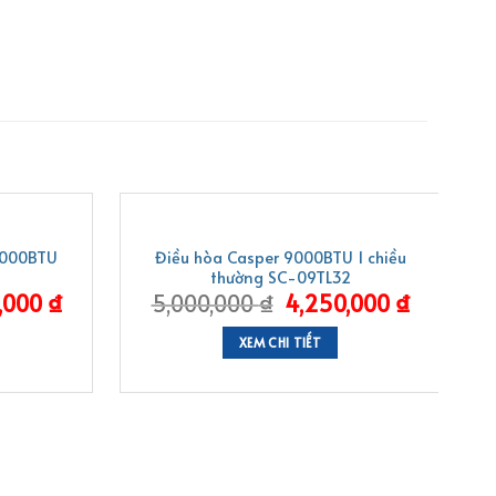
-15%
9.000BTU
Điều hòa Casper 9000BTU 1 chiều
thường SC-09TL32
,000
₫
5,000,000
₫
4,250,000
₫
XEM CHI TIẾT