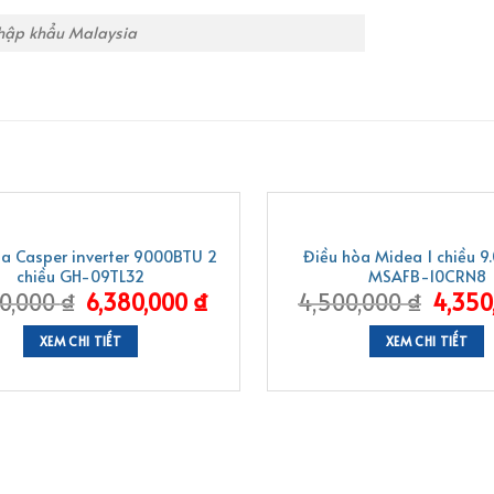
nhập khẩu Malaysia
-3%
òa Casper inverter 9000BTU 2
Điều hòa Midea 1 chiều 
chiều GH-09TL32
MSAFB-10CRN8
00,000
₫
6,380,000
₫
4,500,000
₫
4,350
XEM CHI TIẾT
XEM CHI TIẾT