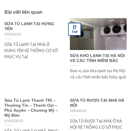
Bài viết liên quan
SỬA TỦ LẠNH TẠI HƯNG
17
YÊN
Th9
17/10/2023
SỬA TỦ LẠNH TẠI NHÀ Ở
HƯNG YÊN HỆ THỐNG CƠ SỞ
SỬA KHO LẠNH TẠI HÀ NỘI
PHỤC VỤ TẠI
VÀ CÁC TỈNH MIỀM BẮC
Đơn vị sửa kho lạnh tại Hà Nội
và các tỉnh miền bắc hiệu quả
Sửa Tủ Lạnh Thanh TRì –
SỬA TỦ RƯỢU TẠI NHÀ HÀ
Thường Tín – Thanh Oai –
NỘI
Phú Xuyên – Chương Mỹ –
17/01/2023
Mỹ Đức
SỬA TỦ RƯỢU TẠI NHÀ Ở HÀ
02/02/2023
NỘI HỆ THỐNG CƠ SỞ PHỤC
SỬA TỦ LẠNH TẠI NHÀ PHỤC