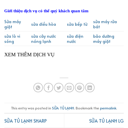
Giới thiệu dịch vụ có thể quý khách quan tâm
Sửa máy
sửa máy rửa
sửa điều hòa
sửa bếp từ
giặt
bát
sửa lò vi
sửa cây nước
sửa điện
bảo dưỡng
sóng
nóng lạnh
nước
máy giặt
XEM THÊM DỊCH VỤ
This entry was posted in
SỬA TỦ LẠNH
. Bookmark the
permalink
.
SỬA TỦ LẠNH SHARP
SỬA TỦ LẠNH LG