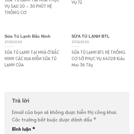
VỤ 72
VỤ SAU 20 – 30 PHÚT HỆ
THỐNG CƠ
Sửa Tủ Lạnh Bắc Ninh
SỬA TỦ LẠNH BTL
27/12/2020
27/12/2020
SỬA TỦ LẠNH TẠI NHÀ Ở BẮC
SỬA TỦ LẠNH BTL HỆ THỐNG
NINH CÁC ĐỊA ĐIỂM SỬA TỦ
CƠ SỞ PHỤC VỤ 64/128 Kiều
LẠNH CỦA
Mai 36 Tây
Trả lời
Email của bạn sẽ không được hiển thị công khai.
Các trường bắt buộc được đánh dấu
*
Bình luận
*