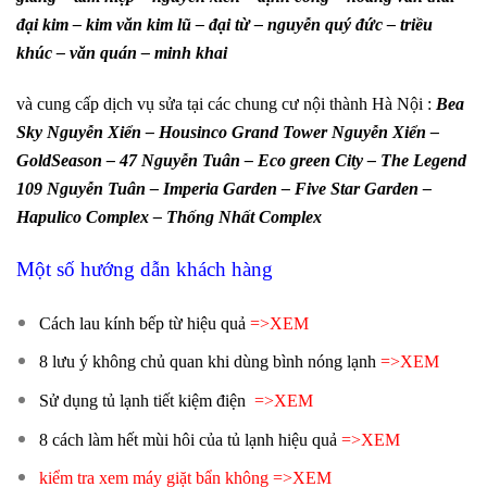
đại kim – kim văn kim lũ – đại từ – nguyễn quý đức – triều
khúc – văn quán – minh khai
và cung cấp dịch vụ sửa tại các chung cư nội thành Hà Nội :
Bea
Sky Nguyễn Xiển – Housinco Grand Tower Nguyễn Xiển –
GoldSeason – 47 Nguyễn Tuân – Eco green City – The Legend
109 Nguyễn Tuân – Imperia Garden – Five Star Garden –
Hapulico Complex – Thống Nhất Complex
Một số hướng dẫn khách hàng
Cách lau kính bếp từ hiệu quả
=>XEM
8 lưu ý không chủ quan khi dùng bình nóng lạnh
=>XEM
Sử dụng tủ lạnh tiết kiệm điện
=>XEM
8 cách làm hết mùi hôi của tủ lạnh hiệu quả
=>XEM
kiểm tra xem máy giặt bẩn không =>XEM