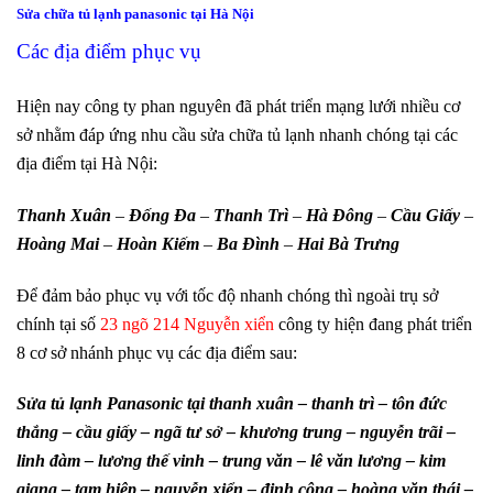
Sửa chữa tủ lạnh panasonic tại Hà Nội
Các địa điểm phục vụ
Hiện nay công ty phan nguyên đã phát triển mạng lưới nhiều cơ
sở nhằm đáp ứng nhu cầu sửa chữa tủ lạnh nhanh chóng tại các
địa điểm tại Hà Nội:
Thanh Xuân
–
Đống Đa
–
Thanh Trì
–
Hà Đông
–
Cầu Giấy
–
Hoàng Mai
–
Hoàn Kiếm
–
Ba Đình
–
Hai Bà Trưng
Để đảm bảo phục vụ với tốc độ nhanh chóng thì ngoài trụ sở
chính tại số
23 ngõ 214 Nguyễn xiển
công ty hiện đang phát triển
8 cơ sở nhánh phục vụ các địa điểm sau:
Sửa tủ lạnh Panasonic tại thanh xuân – thanh trì – tôn đức
thắng – cầu giấy – ngã tư sở – khương trung – nguyễn trãi –
linh đàm – lương thế vinh – trung văn – lê văn lương – kim
giang – tam hiệp – nguyễn xiển – định công – hoàng văn thái –