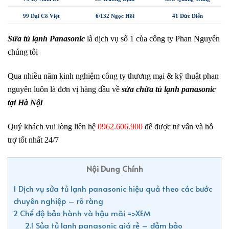
99 Đại Cồ Việt
6/132 Ngọc Hồi
41 Đức Diễn
Sửa tủ lạnh Panasonic
là dịch vụ số 1 của công ty Phan Nguyên
chúng tôi
Qua nhiều năm kinh nghiệm công ty thương mại & kỹ thuật phan
nguyên luôn là đơn vị hàng đầu về
sửa chữa tủ lạnh panasonic
tại Hà Nội
Quý khách vui lòng liên hệ
0962.606.900
để được tư vấn và hỗ
trợ tốt nhất 24/7
Nội Dung Chính
1
Dịch vụ sửa tủ lạnh panasonic hiệu quả theo các bước
chuyên nghiệp – rõ ràng
2
Chế độ bảo hành và hậu mãi =>XEM
2.1
Sủa tủ lạnh panasonic giá rẻ – đảm bảo