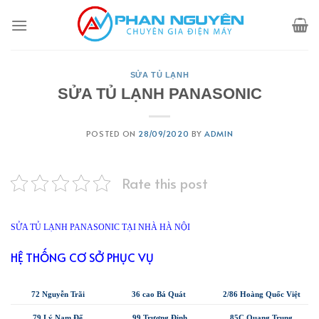
Skip
to
content
SỬA TỦ LẠNH
SỬA TỦ LẠNH PANASONIC
POSTED ON
28/09/2020
BY
ADMIN
Rate this post
SỬA TỦ LẠNH PANASONIC TẠI NHÀ HÀ NỘI
HỆ THỐNG CƠ SỞ PHỤC VỤ
72 Nguyễn Trãi
36 cao Bá Quát
2/86 Hoàng Quốc Việt
79 Lý Nam Đế
99 Trương Định
85C Quang Trung