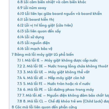
6.8
Lỗi cảm biến nhiệt và cảm biến khác
6.9
Lỗi núm xoay
6.10
Lỗi liên lạc giữa board nguồn và board khiển
6.11
Lỗi board hiển thị
6.12
Lỗi vị trí lồng giặt (cửa trên)
6.13
Lỗi liên quan đến sấy
6.14
Lỗi sử dụng
6.15
Lỗi nguồn điện
6.16
Lỗi mạch bảo vệ
7
Bảng mã lỗi máy giặt LG phổ biến
7.1
1. Mã lỗi IE – Máy giặt không được cấp nước
7.2
2. Mã lỗi 0E – Nước trong lồng chứa không thoát
7.3
3. Mã lỗi UE – Máy giặt không thể vắt
7.4
4. Mã lỗi dE – Nắp máy giặt còn hở
7.5
5. Mã lỗi FE – Nước tràn hoặc rò rỉ nước
7.6
6. Mã lỗi PE – Lỗi đường phao trong máy
7.7
7. Mã lỗi AE – Nguồn điện không đảm bảo chất lư
7.8
8. Mã lỗi CL – Chế độ khóa trẻ em (Child Lock) đư
8
Các mã lỗi liên quan đến phần cứng