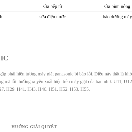
sửa bếp từ
sửa bình nóng 
nh
sửa điện nước
bảo dưỡng máy 
IC
gặp phải hiện tượng máy giặt panasonic bị báo lỗi. Điều này thật là khó
hững mã lỗi thường xuyên xuất hiện trên máy giặt của bạn như: U11, U1
27, H29, H41, H43, H46, H51, H52, H53, H55.
HƯỚNG GIẢI QUYẾT