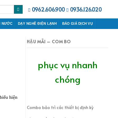
0962.606.900
0936.126.020
N NƯỚC
DẠY NGHỀ ĐIỆN LẠNH
BÁO GIÁ DỊCH VỤ
HẬU MÃI – COM BO
phục vụ nhanh
chóng
 biểu hiện
Combo bảo trì các thiết bị định kỳ