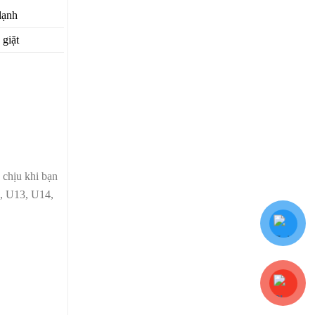
lạnh
giặt
 chịu khi bạn
2, U13, U14,