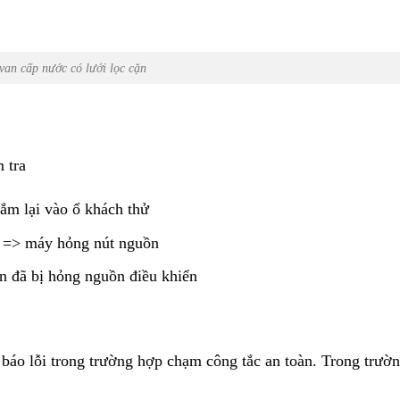
van cấp nước có lưới lọc cặn
 tra
ắm lại vào ổ khách thử
êu => máy hỏng nút nguồn
ển đã bị hỏng nguồn điều khiển
ể báo lỗi trong trường hợp chạm công tắc an toàn. Trong trườ