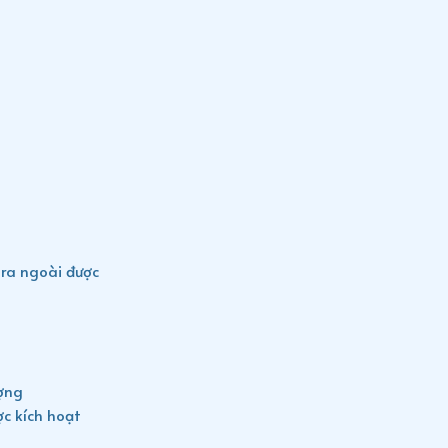
 ra ngoài được
ợng
ợc kích hoạt