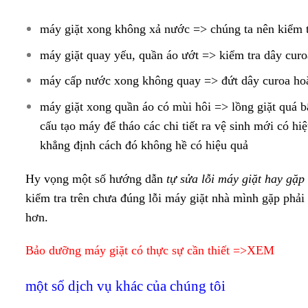
máy giặt xong không xả nước => chúng ta nên kiểm 
máy giặt quay yếu, quần áo ướt => kiểm tra dây cur
máy cấp nước xong không quay => đứt dây curoa hoặ
máy giặt xong quần áo có mùi hôi => lồng giặt quá b
cấu tạo máy để tháo các chi tiết ra vệ sinh mới có hi
khẳng định cách đó không hề có hiệu quả
Hy vọng một số hướng dẫn
tự sửa lỗi máy giặt hay gặp
kiểm tra trên chưa đúng lỗi máy giặt nhà mình gặp phải 
hơn.
Bảo dưỡng máy giặt có thực sự cần thiết =>XEM
một số dịch vụ khác của chúng tôi