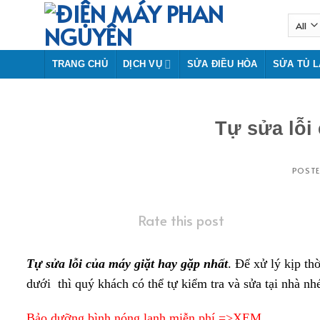
Skip
to
content
TRANG CHỦ
DỊCH VỤ
SỬA ĐIỀU HÒA
SỬA TỦ 
Tự sửa lỗi
POST
Rate this post
Tự sửa lỗi của máy giặt hay gặp nhất
. Để xử lý kịp th
dưới thì quý khách có thể tự kiểm tra và sửa tại nhà nh
Bảo dưỡng bình nóng lạnh miễn phí =>XEM