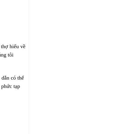
 thợ hiểu về
úng tôi
 dẫn có thể
 phức tạp