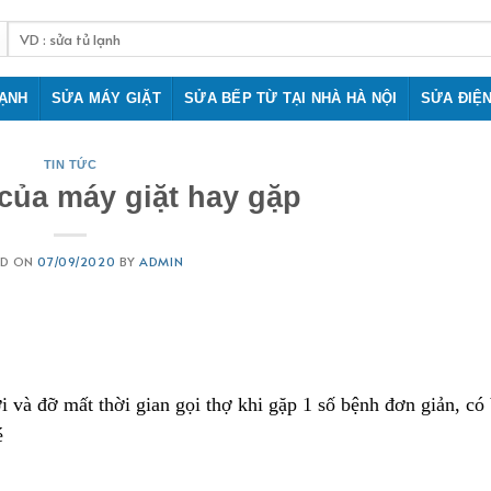
Tìm
kiếm:
LẠNH
SỬA MÁY GIẶT
SỬA BẾP TỪ TẠI NHÀ HÀ NỘI
SỬA ĐIỆ
TIN TỨC
 của máy giặt hay gặp
ED ON
07/09/2020
BY
ADMIN
ời và đỡ mất thời gian gọi thợ khi gặp 1 số bệnh đơn giản, có
é