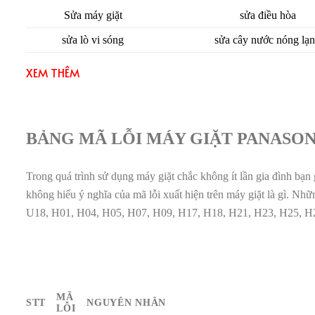
Sửa máy giặt
sửa điều hòa
sửa lò vi sóng
sửa cây nước nóng lạ
XEM THÊM
BẢNG MÃ LỖI MÁY GIẶT PANASON
Trong quá trình sử dụng máy giặt chắc không ít lần gia đình bạn 
không hiểu ý nghĩa của mã lỗi xuất hiện trên máy giặt là gì. N
U18, H01, H04, H05, H07, H09, H17, H18, H21, H23, H25, H
MÃ
STT
NGUYÊN NHÂN
LỖI