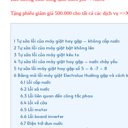
Tặng phiếu giảm giá 500.000 cho tất cả các dịch vụ =
1
Tự sửa lỗi của máy giặt hay gặp – không cấp nước
2
Tự sửa lỗi của máy giặt bật không lên
3
Tự sửa lỗi của máy giặt kêu to
4
Tự sửa lỗi của máy giặt hay gặp – nước chảy yếu
5
tự sửa lỗi máy giặt hay gặp số 5 – 6 -7 – 8
6
Bảng mã lỗi máy giặt Electrolux thường gặp và cách 
6.1
Lỗi cấp nước
6.2
Lỗi xả nước
6.3
Lỗi liên quan đến công tắc phao
6.4
Lỗi về cửa
6.5
Lỗi motor
6.6
Lỗi board inverter
6.7
Điện trở đun nước