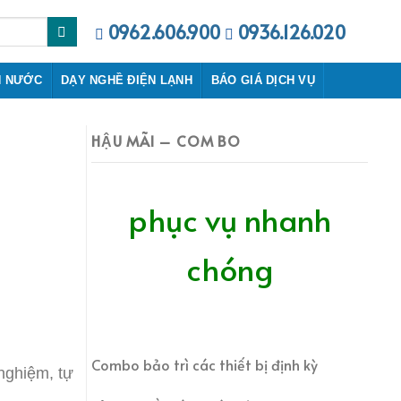
0962.606.900
0936.126.020
N NƯỚC
DẠY NGHỀ ĐIỆN LẠNH
BÁO GIÁ DỊCH VỤ
HẬU MÃI – COM BO
phục vụ nhanh
chóng
Combo bảo trì các thiết bị định kỳ
nghiệm, tự