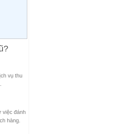
ũ?
ch vụ thu
.
ừ việc đánh
ách hàng.