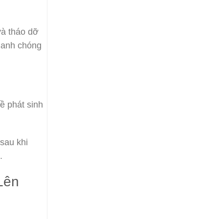
và tháo dỡ
nhanh chóng
ề phát sinh
sau khi
.
Lên