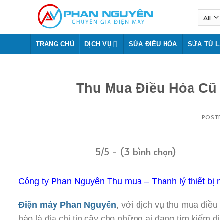
Skip
to
content
TRANG CHỦ
DỊCH VỤ
SỬA ĐIỀU HÒA
SỬA TỦ 
Thu Mua Điều Hòa Cũ 
POST
5/5 - (3 bình chọn)
Công ty Phan Nguyên Thu mua – Thanh lý thiết bị m
Điện máy Phan Nguyên
, với dịch vụ thu mua điề
hào là địa chỉ tin cậy cho những ai đang tìm kiếm dị