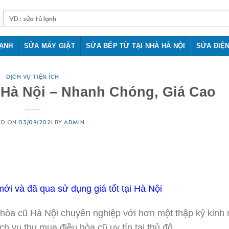
Tìm
kiếm:
LẠNH
SỬA MÁY GIẶT
SỬA BẾP TỪ TẠI NHÀ HÀ NỘI
SỬA ĐIỆ
DỊCH VỤ TIỆN ÍCH
Hà Nội – Nhanh Chóng, Giá Cao
ED ON
03/09/2021
BY
ADMIN
ới và đã qua sử dụng giá tốt tại Hà Nội
u hòa cũ Hà Nội chuyên nghiệp với hơn một thập kỷ kinh 
ch vụ thu mua điều hòa cũ uy tín tại thủ đô.