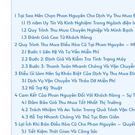
1
Tại Sao Nên Chọn Phan Nguyên Cho Dịch Vụ Thu Mua 
1.1
15 năm Uy Tín Và Kinh Nghiệm Trong Ngành điện l
1.2
Quy Trình Thu Mua Chuyên Nghiệp Và Minh Bạch
1.3
Đánh Giá Cao Từ Khách Hàng
2
Quy Trình Thu Mua Điều Hòa Cũ Tại Phan Nguyên – N
2.1
Bước 1: Liên Hệ Và Tư Vấn Miễn Phí
2.2
Bước 2: Định Giá Và Kiểm Tra Tình Trạng Máy
2.3
Bước 3: Thanh Toán Nhanh Chóng Và Vận Chuyể
3
Điều Gì Làm Nên Sự Khác Biệt Của Dịch Vụ Thu Mua Đ
3.1
Dịch Vụ Vận Chuyển Và Tháo Dỡ Miễn Phí
3.2
Hỗ Trợ Kỹ Thuật
4
Cam Kết Của Phan Nguyên Đối Với Khách Hàng – Sự T
4.1
Đảm Bảo Giá Thu Mua Tốt Nhất Thị Trường
4.2
Trách Nhiệm Và An Toàn Trong Quá Trình Vận C
4.3
Hỗ Trợ Nhanh Chóng Và Thủ Tục Đơn Giản
5
Lợi Ích Khi Bán Điều Hòa Cũ Cho Phan Nguyên – Quyế
5.1
Tiết Kiệm Thời Gian Và Công Sức