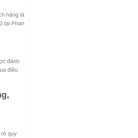
ch hàng là
ũ tại Phan
ược đánh
mua điều
ng,
 rõ quy