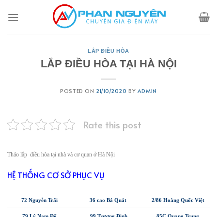
Skip
to
content
LẮP ĐIỀU HÒA
LẮP ĐIỀU HÒA TẠI HÀ NỘI
POSTED ON
21/10/2020
BY
ADMIN
Rate this post
Tháo lắp điều hòa tại nhà và cơ quan ở Hà Nội
HỆ THỐNG CƠ SỞ PHỤC VỤ
72 Nguyễn Trãi
36 cao Bá Quát
2/86 Hoàng Quốc Việt
79 Lý Nam Đế
99 Trương Định
85C Quang Trung