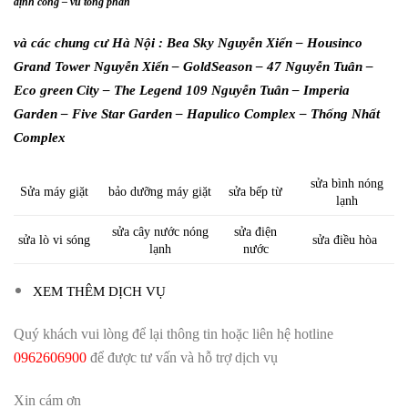
định công – vũ tông phan
và các chung cư Hà Nội : Bea Sky Nguyễn Xiển – Housinco
Grand Tower Nguyễn Xiển – GoldSeason – 47 Nguyễn Tuân –
Eco green City – The Legend 109 Nguyễn Tuân – Imperia
Garden – Five Star Garden – Hapulico Complex – Thống Nhất
Complex
sửa bình nóng
Sửa máy giặt
bảo dưỡng máy giặt
sửa bếp từ
lạnh
sửa cây nước nóng
sửa điện
sửa lò vi sóng
sửa điều hòa
lạnh
nước
XEM THÊM DỊCH VỤ
Quý khách vui lòng để lại thông tin hoặc liên hệ hotline
0962606900
để được tư vấn và hỗ trợ dịch vụ
Xin cám ơn