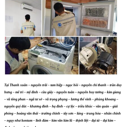
Tại Thanh xuân – nguyễn trãi – tam hiệp – ngọc hồi – nguyễn chí thanh – trần duy
hưng – mễ trì – mỹ đình – cầu giấy – nguyễn tuân – nguyễn huy tưởng – kim giang
– vũ tông phan – ngã tư sở – vũ trọng phụng – lương thế vinh – phùng khoang –
nguyễn quý đức – khương đình – hạ đình – cự lộc – triều khúc – văn quán – giải
phóng – hoàng văn thái – trường chinh – tây sơn – láng – trung hòa – nhân chính
– ngụy như kontum – linh đàm – kim văn kim lũ – thịnh liệt – đại từ – đại kim –