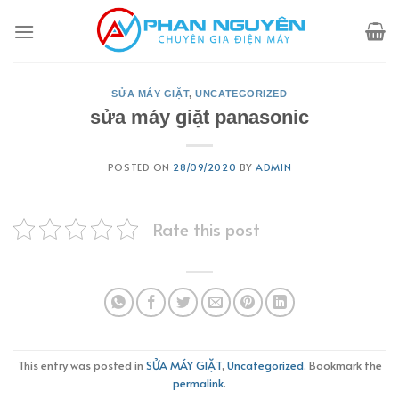
Skip
to
content
SỬA MÁY GIẶT
,
UNCATEGORIZED
sửa máy giặt panasonic
POSTED ON
28/09/2020
BY
ADMIN
Rate this post
This entry was posted in
SỬA MÁY GIẶT
,
Uncategorized
. Bookmark the
permalink
.