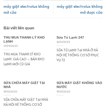
máy giặt electrolux không
máy giặt electrolux không
mở cửa
mở được cửa
Bài viết liên quan
THU MUA THANH LÝ KHO
Sửa Tủ Lạnh 247
LẠNH
16/01/2023
17/09/2023
SỬA TỦ LẠNH TẠI NHÀ Ở HÀ
THU MUA THANH LÝ KHO
NỘI HỆ THỐNG CƠ SỞ PHỤC
LẠNH GIÁ CAO – BÁN KHO
VỤ 72
LẠNH MỚI CŨ GIÁ
SỬA CHỮA MÁY GIẶT TẠI
SỬA MÁY GIẶT KHÔNG VÀO
NHÀ
NƯỚC
19/10/2020
19/10/2020
SỬA CHỮA MÁY GIẶT TẠI NHÀ
HÀ NỘI HỆ THỐNG CƠ SỞ