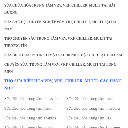
SỬA CHỮA HÒA TRUNG TÂM VRV, VRF, CHILLER, MULTI TẠI
HẢI
DƯƠNG
SỬA CÁC HỆ CHUYÊN NGHIỆP VRV, VRF, CHILLER, MULTI TẠI
HÀ
NAM
THỢ CHUYÊN SÂU TRUNG TÂM VRV, VRF, CHILLER, MULTI TẠI
THƯỜNG TÍN
SỬA ĐIỀU HÒA UY TÍN CÓ MẶT SAU 30 PHÚT ĐẶT LỊCH TẠI
GIA LÂM
CHUYÊN SỬA TRUNG TÂM VRV, VRF, CHILLER, MULTI TẠI
LONG
BIÊN
THỢ SỬA ĐIỀU HÒA VRV, VRF, CHILLER, MULTI CÁC HÃNG
NHƯ:
Sửa điều hòa trung tâm Panasonic
Sửa điều hòa trung tâm trane
Sửa điều hòa trung tâm daikin
Sửa điều hòa trung tâm mitsubisi
Sửa điều hòa trung tâm Toshiba
Sửa điều hòa trung tâm LG
Sửa điều hòa trung tâm media
Sửa điều hòa trung tâm Samsung