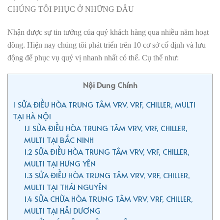
CHÚNG TÔI PHỤC Ở NHỮNG ĐÂU
Nhận được sự tin tưởng của quý khách hàng qua nhiều năm hoạt
đông. Hiện nay chúng tôi phát triển trên 10 cơ sở cố định và lưu
động để phục vụ quý vị nhanh nhất có thể. Cụ thể như:
Nội Dung Chính
1
SỬA ĐIỀU HÒA TRUNG TÂM VRV, VRF, CHILLER, MULTI
TẠI HÀ NỘI
1.1
SỬA ĐIỀU HÒA TRUNG TÂM VRV, VRF, CHILLER,
MULTI TẠI BẮC NINH
1.2
SỬA ĐIỀU HÒA TRUNG TÂM VRV, VRF, CHILLER,
MULTI TẠI HƯNG YÊN
1.3
SỬA ĐIỀU HÒA TRUNG TÂM VRV, VRF, CHILLER,
MULTI TẠI THÁI NGUYÊN
1.4
SỬA CHỮA HÒA TRUNG TÂM VRV, VRF, CHILLER,
MULTI TẠI HẢI DƯƠNG