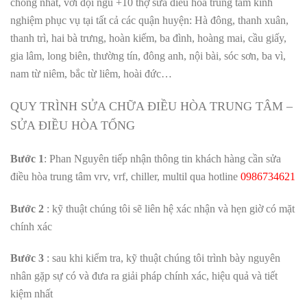
chóng nhất, với đội ngũ +10 thợ sửa điều hòa trung tâm kinh
nghiệm phục vụ tại tất cả các quận huyện: Hà đông, thanh xuân,
thanh trì, hai bà trưng, hoàn kiếm, ba đình, hoàng mai, cầu giấy,
gia lâm, long biên, thường tín, đông anh, nội bài, sóc sơn, ba vì,
nam từ niêm, bắc từ liêm, hoài đức…
QUY TRÌNH SỬA CHỮA ĐIỀU HÒA TRUNG TÂM –
SỬA ĐIỀU HÒA TỔNG
Bước 1
: Phan Nguyên tiếp nhận thông tin khách hàng cần sửa
điều hòa trung tâm vrv, vrf, chiller, multil qua hotline
0986734621
Bước 2
: kỹ thuật chúng tôi sẽ liên hệ xác nhận và hẹn giờ có mặt
chính xác
Bước 3
: sau khi kiểm tra, kỹ thuật chúng tôi trình bày nguyên
nhân gặp sự có và đưa ra giải pháp chính xác, hiệu quả và tiết
kiệm nhất