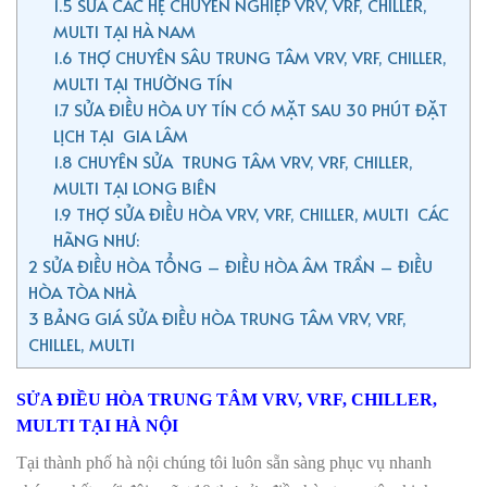
1.5
SỬA CÁC HỆ CHUYÊN NGHIỆP VRV, VRF, CHILLER,
MULTI TẠI HÀ NAM
1.6
THỢ CHUYÊN SÂU TRUNG TÂM VRV, VRF, CHILLER,
MULTI TẠI THƯỜNG TÍN
1.7
SỬA ĐIỀU HÒA UY TÍN CÓ MẶT SAU 30 PHÚT ĐẶT
LỊCH TẠI GIA LÂM
1.8
CHUYÊN SỬA TRUNG TÂM VRV, VRF, CHILLER,
MULTI TẠI LONG BIÊN
1.9
THỢ SỬA ĐIỀU HÒA VRV, VRF, CHILLER, MULTI CÁC
HÃNG NHƯ:
2
SỬA ĐIỀU HÒA TỔNG – ĐIỀU HÒA ÂM TRẦN – ĐIỀU
HÒA TÒA NHÀ
3
BẢNG GIÁ SỬA ĐIỀU HÒA TRUNG TÂM VRV, VRF,
CHILLEL, MULTI
SỬA ĐIỀU HÒA TRUNG TÂM VRV, VRF, CHILLER,
MULTI TẠI HÀ NỘI
Tại thành phố hà nội chúng tôi luôn sẵn sàng phục vụ nhanh