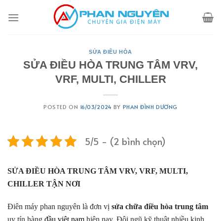
Skip
to
content
SỬA ĐIỀU HÒA
SỬA ĐIỀU HÒA TRUNG TÂM VRV,
VRF, MULTI, CHILLER
POSTED ON
16/03/2024
BY
PHAN ĐÌNH DƯƠNG
5/5 - (2 bình chọn)
SỬA ĐIỀU HÒA TRUNG TÂM VRV, VRF, MULTI,
CHILLER TẬN NƠI
Điên máy phan nguyên là đơn vị
sửa chữa điều hòa trung tâm
uy tín hàng
đầu việt nam
hiện nay. Đội ngũ kỹ thuật nhiều kinh