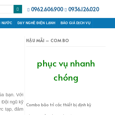
0962.606.900
0936.126.020
N NƯỚC
DẠY NGHỀ ĐIỆN LẠNH
BÁO GIÁ DỊCH VỤ
HẬU MÃI – COM BO
phục vụ nhanh
chóng
ủa bạn. Với
 Đội ngũ kỹ
Combo bảo trì các thiết bị định kỳ
ức tạp, đảm