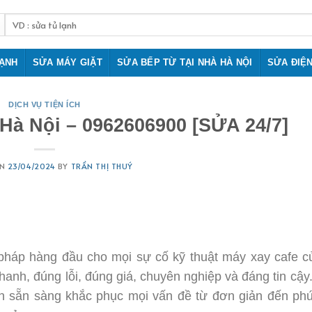
Tìm
kiếm:
LẠNH
SỬA MÁY GIẶT
SỬA BẾP TỪ TẠI NHÀ HÀ NỘI
SỬA ĐIỆ
DỊCH VỤ TIỆN ÍCH
 Hà Nội – 0962606900 [SỬA 24/7]
ON
23/04/2024
BY
TRẦN THỊ THUÝ
pháp hàng đầu cho mọi sự cố kỹ thuật máy xay cafe c
nh, đúng lỗi, đúng giá, chuyên nghiệp và đáng tin cậy.
ôn sẵn sàng khắc phục mọi vấn đề từ đơn giản đến ph