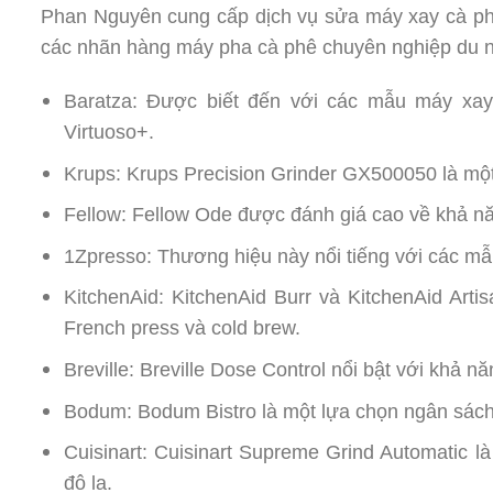
Phan Nguyên cung cấp dịch vụ sửa máy xay cà phê
các nhãn hàng máy pha cà phê chuyên nghiệp du nh
Baratza: Được biết đến với các mẫu máy xay 
Virtuoso+.
Krups: Krups Precision Grinder GX500050 là một
Fellow: Fellow Ode được đánh giá cao về khả n
1Zpresso: Thương hiệu này nổi tiếng với các mẫ
KitchenAid: KitchenAid Burr và KitchenAid Ar
French press và cold brew.
Breville: Breville Dose Control nổi bật với khả 
Bodum: Bodum Bistro là một lựa chọn ngân sách 
Cuisinart: Cuisinart Supreme Grind Automatic 
đô la.