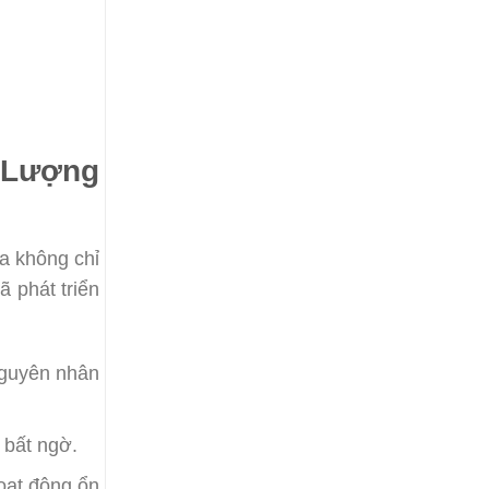
 Lượng
ữa không chỉ
 phát triển
nguyên nhân
 bất ngờ.
oạt động ổn