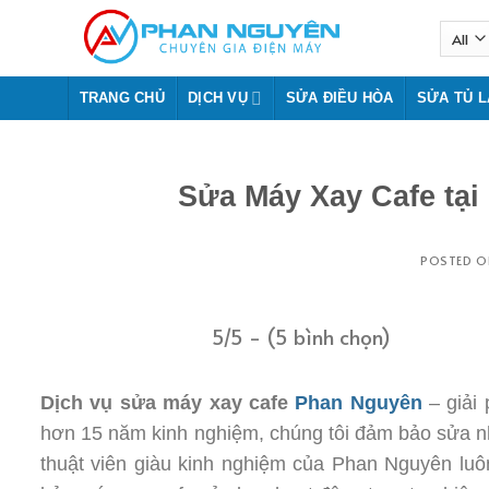
Skip
to
content
TRANG CHỦ
DỊCH VỤ
SỬA ĐIỀU HÒA
SỬA TỦ 
Sửa Máy Xay Cafe tại
POSTED 
5/5 - (5 bình chọn)
Dịch vụ sửa máy xay cafe
Phan Nguyên
– giải 
hơn 15 năm kinh nghiệm, chúng tôi đảm bảo sửa nha
thuật viên giàu kinh nghiệm của Phan Nguyên lu