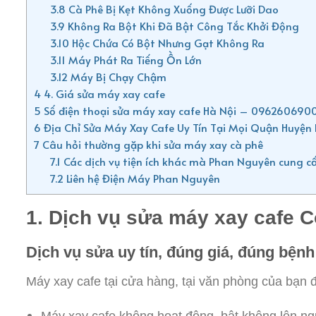
3.8
Cà Phê Bị Kẹt Không Xuống Được Lưỡi Dao
3.9
Không Ra Bột Khi Đã Bật Công Tắc Khởi Động
3.10
Hộc Chứa Có Bột Nhưng Gạt Không Ra
3.11
Máy Phát Ra Tiếng Ồn Lớn
3.12
Máy Bị Chạy Chậm
4
4. Giá sửa máy xay cafe
5
Số điện thoại sửa máy xay cafe Hà Nội – 096260690
6
Địa Chỉ Sửa Máy Xay Cafe Uy Tín Tại Mọi Quận Huyện 
7
Câu hỏi thường gặp khi sửa máy xay cà phê
7.1
Các dịch vụ tiện ích khác mà Phan Nguyên cung 
7.2
Liên hệ Điện Máy Phan Nguyên
1. Dịch vụ sửa máy xay cafe 
Dịch vụ sửa uy tín, đúng giá, đúng bệnh
Máy xay cafe tại cửa hàng, tại văn phòng của bạn đ
Máy xay cafe không hoạt động, bật không lên n