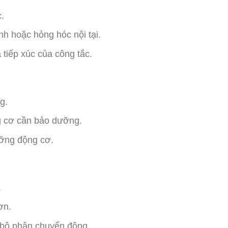
.
h hoặc hỏng hóc nội tại.
 tiếp xúc của công tắc.
g.
g cơ cần bảo dưỡng.
ưỡng động cơ.
.
ơn.
c bộ phận chuyển động.