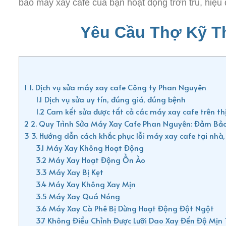
bảo máy xay cafe của bạn hoạt động trơn tru, hiệu 
Yêu Cầu Thợ Kỹ Th
1
1. Dịch vụ sửa máy xay cafe Công ty Phan Nguyên
1.1
Dịch vụ sửa uy tín, đúng giá, đúng bệnh
1.2
Cam kết sửa được tất cả các máy xay cafe trên th
2
2. Quy Trình Sửa Máy Xay Cafe Phan Nguyên: Đảm Bảo
3
3. Hướng dẫn cách khắc phục lỗi máy xay cafe tại nhà,
3.1
Máy Xay Không Hoạt Động
3.2
Máy Xay Hoạt Động Ồn Ào
3.3
Máy Xay Bị Kẹt
3.4
Máy Xay Không Xay Mịn
3.5
Máy Xay Quá Nóng
3.6
Máy Xay Cà Phê Bị Dừng Hoạt Động Đột Ngột
3.7
Không Điều Chỉnh Được Lưỡi Dao Xay Đến Độ Mịn 