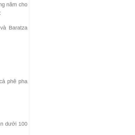
àng năm cho
:
 và Baratza
 cà phê pha
ện dưới 100